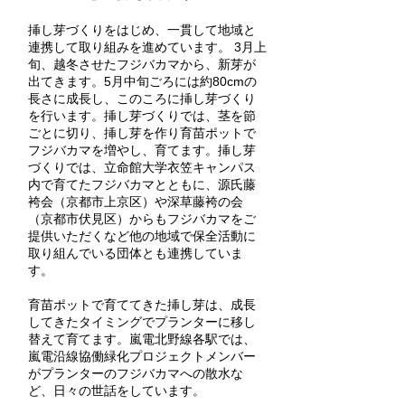
挿し芽づくりをはじめ、一貫して地域と
連携して取り組みを進めています。 3月上
旬、越冬させたフジバカマから、新芽が
出てきます。5月中旬ごろには約80cmの
長さに成長し、このころに挿し芽づくり
を行います。挿し芽づくりでは、茎を節
ごとに切り、挿し芽を作り育苗ポットで
フジバカマを増やし、育てます。挿し芽
づくりでは、立命館大学衣笠キャンパス
内で育てたフジバカマとともに、源氏藤
袴会（京都市上京区）や深草藤袴の会
（京都市伏見区）からもフジバカマをご
提供いただくなど他の地域で保全活動に
取り組んでいる団体とも連携していま
す。
育苗ポットで育ててきた挿し芽は、成長
してきたタイミングでプランターに移し
替えて育てます。嵐電北野線各駅では、
嵐電沿線協働緑化プロジェクトメンバー
がプランターのフジバカマへの散水な
ど、日々の世話をしています。